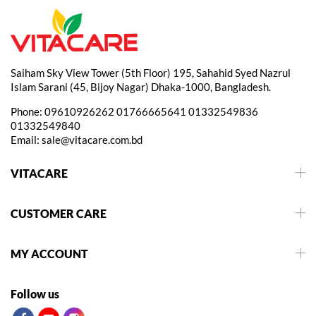
Saiham Sky View Tower (5th Floor) 195, Sahahid Syed Nazrul
Islam Sarani (45, Bijoy Nagar) Dhaka-1000, Bangladesh.
Phone:
09610926262
01766665641
01332549836
01332549840
Email:
sale@vitacare.com.bd
VITACARE
CUSTOMER CARE
MY ACCOUNT
Follow us